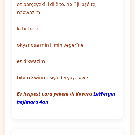
ez parçeyekî ji dilê te, ne jî ji laşê te,
naxwazim
lê bi Tenê
okyanosa min li min vegerîne
ez dixwazim
bibim Xwînmasiya deryaya xwe
Ev helpest cara yekem di Kovara
LeWerger
hejimara 4an