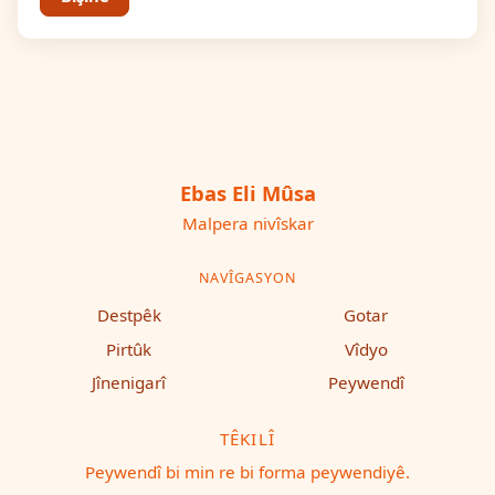
Ebas Eli Mûsa
Malpera nivîskar
NAVÎGASYON
Destpêk
Gotar
Pirtûk
Vîdyo
Jînenigarî
Peywendî
TÊKILÎ
Peywendî bi min re bi forma peywendiyê.