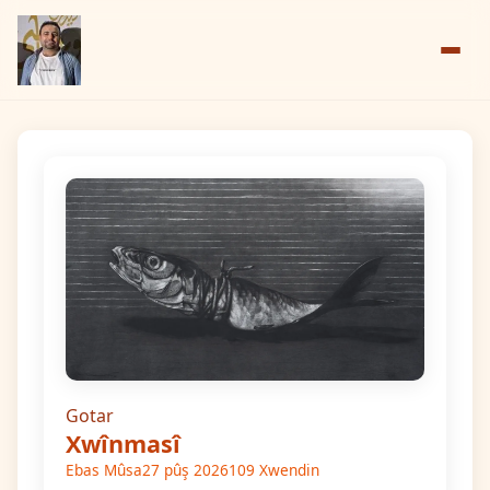
Gotar
Xwînmasî
Ebas Mûsa
27 pûş 2026
109 Xwendin