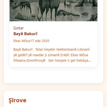
Gotar
Bayê Bakurî
Ebas Mûsa
17 ada 2020
Bayê Bakurî Telal Heyder Helbestvanê Libnanî
yê gelêrî yê navdar Ji zimanê Erebî: Ebas Mûsa
Dîwana (Demfiroş)ê Ger hespek li gel hebûya...
Şîrove