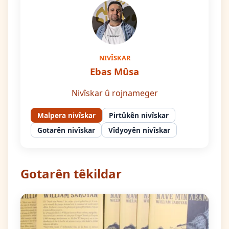
NIVÎSKAR
Ebas Mûsa
Nivîskar û rojnameger
Malpera nivîskar
Pirtûkên nivîskar
Gotarên nivîskar
Vîdyoyên nivîskar
Gotarên têkildar