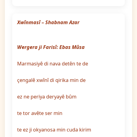
Xwînmasî – Shabnam Azar
Wergera ji Farisî: Ebas Mûsa
Marmasiyê di nava detên te de
çengalê xwînî di qirika min de
ez ne periya deryayê bûm
te tor avête ser min
te ez ji okyanosa min cuda kirim