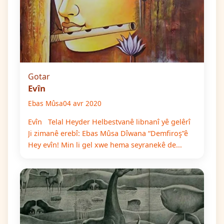
Gotar
Evîn
Ebas Mûsa
04 avr 2020
Evîn Telal Heyder Helbestvanê libnanî yê gelêrî
Ji zimanê erebî: Ebas Mûsa Dîwana “Demfiroş”ê
Hey evîn! Min li gel xwe hema seyranekê de...