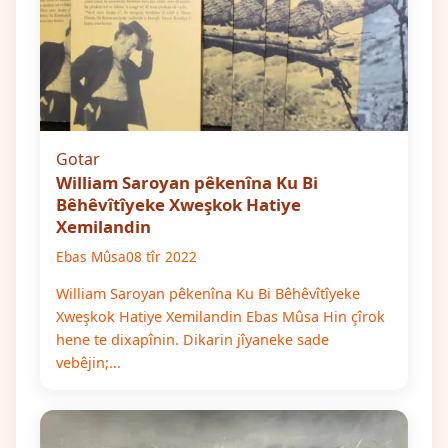
Gotar
William Saroyan pêkenîna Ku Bi
Bêhêvîtîyeke Xweşkok Hatiye
Xemilandin
Ebas Mûsa
08 tîr 2022
William Saroyan pêkenîna Ku Bi Bêhêvîtîyeke
Xweşkok Hatiye Xemilandin Ebas Mûsa Hin çîrok
hene te dixapînin. Dikarin jîyaneke sade
vebêjin;...