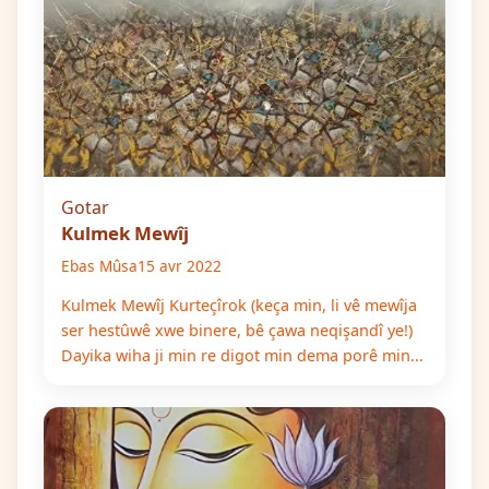
Gotar
Kulmek Mewîj
Ebas Mûsa
15 avr 2022
Kulmek Mewîj Kurteçîrok (keça min, li vê mewîja
ser hestûwê xwe binere, bê çawa neqişandî ye!)
Dayika wiha ji min re digot min dema porê min...