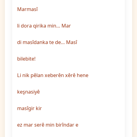
Marmasî
li dora qirika min… Mar
di masîdanka te de… Masî
bilebite!
Li nik pêlan xeberên xêrê hene
keşnasiyê
masîgir kir
ez mar serê min birîndar e